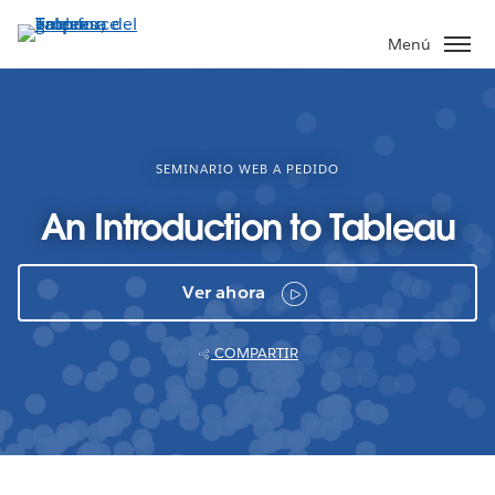
Ir
al
Menú
contenido
principal
SEMINARIO WEB A PEDIDO
An Introduction to Tableau
Ver ahora
COMPARTIR