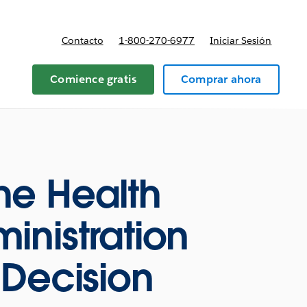
Contacto
1-800-270-6977
Iniciar Sesión
 y precios
Comience gratis
Comprar ahora
he Health
inistration
 Decision