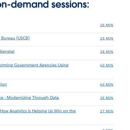
 on-demand sessions:
26 MIN
s Bureau (USCB)
25 MIN
Ajenstat
28 MIN
sforming Government Agencies Using
40 MIN
tion
40 MIN
rce - Modernizing Through Data
26 MIN
How Analytics is Helping Us Win on the
27 MIN