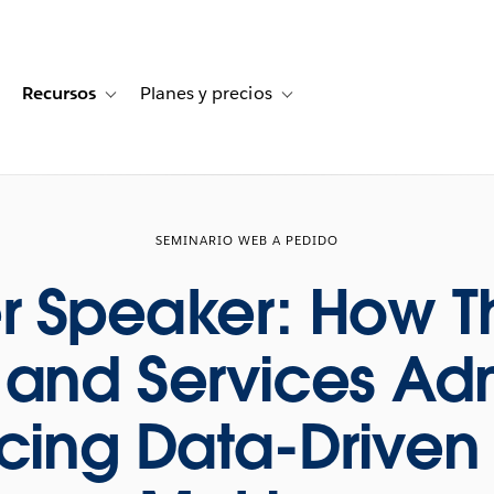
Recursos
Planes y precios
for Historias de clientes
oggle sub-navigation for Soluciones
Toggle sub-navigation for Recursos
Toggle sub-navigation for Planes
SEMINARIO WEB A PEDIDO
 Speaker: How T
and Services Adm
cing Data-Driven