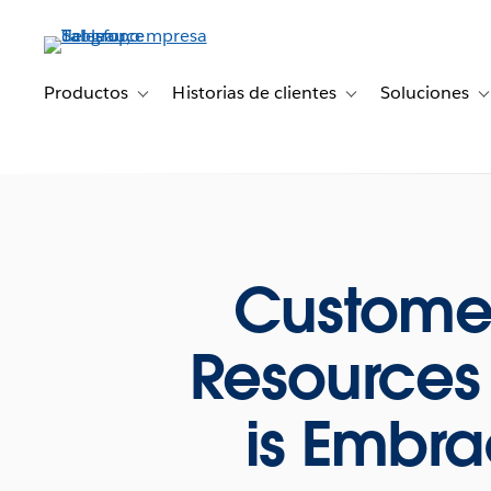
Ir
al
contenido
principal
Productos
Historias de clientes
Soluciones
Toggle sub-navigation for Productos
Toggle sub-navigation 
T
Customer
Resources 
is Embra