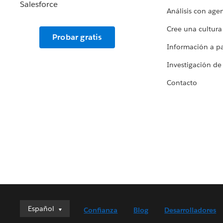
Análisis con age
Cree una cultura
Probar gratis
Información a par
Investigación de
Contacto
Español
Español
Confianza
Blog
Desarrolladores
Deutsch