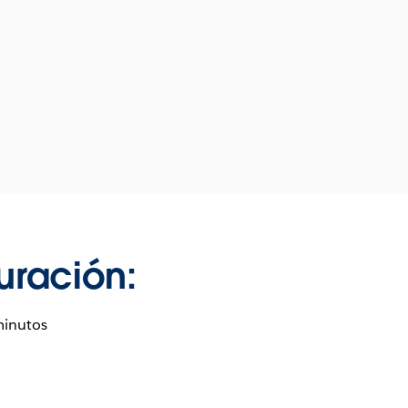
uración:
minutos