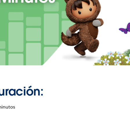
uración:
minutos