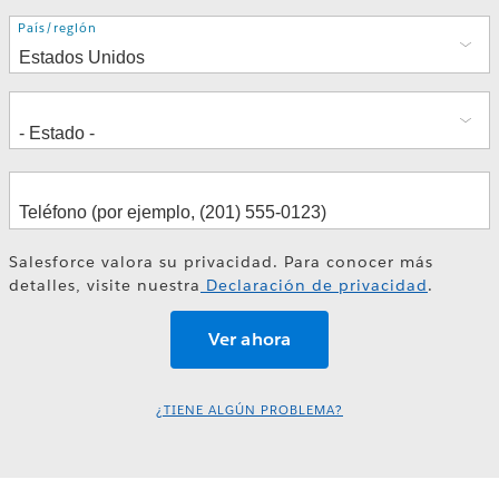
Dirección
País/región
Salesforce valora su privacidad. Para conocer más
detalles, visite nuestra
Declaración de privacidad
.
¿TIENE ALGÚN PROBLEMA?