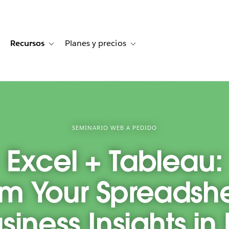
Recursos
Planes y precios
for Historias de clientes
oggle sub-navigation for Soluciones
Toggle sub-navigation for Recursos
Toggle sub-navigation for Planes
SEMINARIO WEB A PEDIDO
Excel + Tableau:
rm Your Spreadshe
iness Insights in