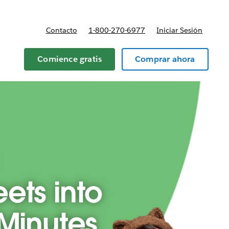
Contacto
1-800-270-6977
Iniciar Sesión
 y precios
Comience gratis
Comprar ahora
ets into
 Minutes