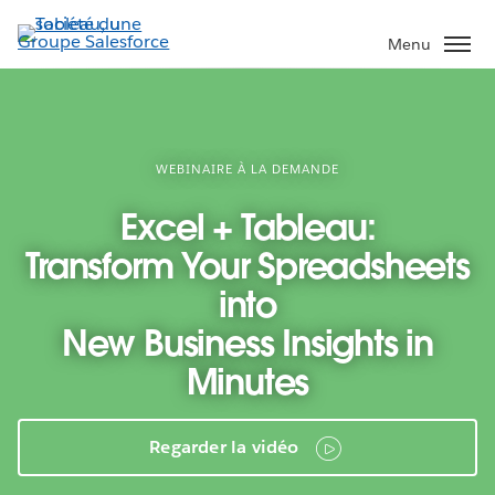
Aller
au
Menu
contenu
principal
WEBINAIRE À LA DEMANDE
Excel + Tableau:
Transform Your Spreadsheets
into
New Business Insights in
Minutes
Regarder la vidéo