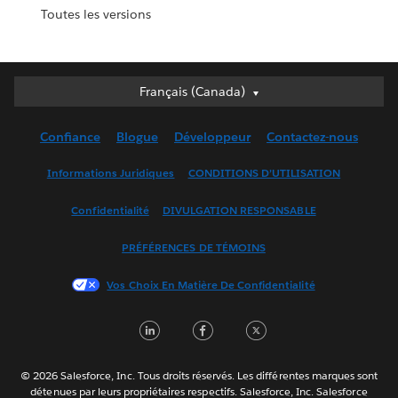
Toutes les versions
Français (Canada)
Français (Canada)
Deutsch
Confiance
Blogue
Développeur
Contactez-nous
English (UK)
English (US)
Informations Juridiques
CONDITIONS D’UTILISATION
Español
Confidentialité
DIVULGATION RESPONSABLE
Français (France)
Italiano
PRÉFÉRENCES DE TÉMOINS
日本語
Vos Choix En Matière De Confidentialité
한국어
Nederlands
LinkedIn
Facebook
Twitter
Português
Svenska
© 2026 Salesforce, Inc. Tous droits réservés. Les différentes marques sont
ไทย
détenues par leurs propriétaires respectifs. Salesforce, Inc. Salesforce