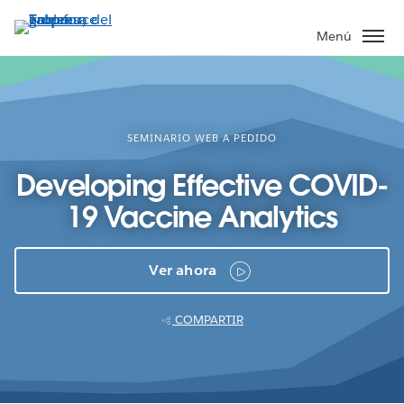
Ir
al
Menú
contenido
principal
SEMINARIO WEB A PEDIDO
Developing Effective COVID-
19 Vaccine Analytics
Ver ahora
COMPARTIR