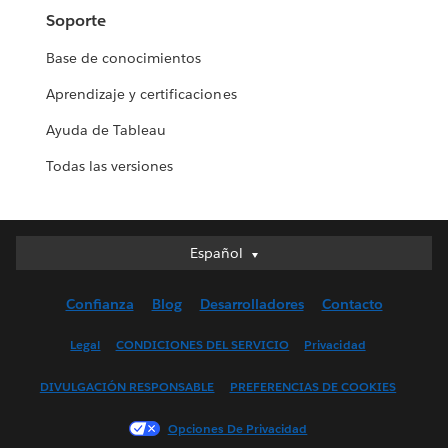
Soporte
Base de conocimientos
Aprendizaje y certificaciones
Ayuda de Tableau
Todas las versiones
Español
Español
Deutsch
Confianza
Blog
Desarrolladores
Contacto
English (UK)
English (US)
Legal
CONDICIONES DEL SERVICIO
Privacidad
Français (Canada)
DIVULGACIÓN RESPONSABLE
PREFERENCIAS DE COOKIES
Français (France)
Italiano
Opciones De Privacidad
日本語