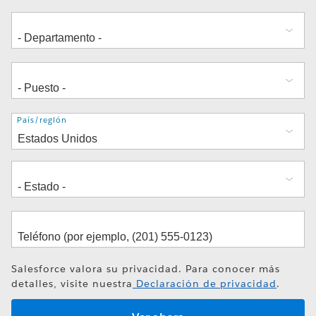
Dirección
País/región
Salesforce valora su privacidad. Para conocer más
detalles, visite nuestra
Declaración de privacidad
.