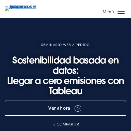
Ir
al
Menú
contenido
principal
SEMINARIO WEB A PEDIDO
Sostenibilidad basada en
datos:
Llegar a cero emisiones con
Tableau
Ver ahora
COMPARTIR