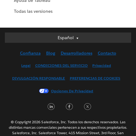
Ayuda de Tableau
Todas las versiones
Español
Español
Deutsch
Confianza
Blog
Desarrolladores
Contacto
English (UK)
English (US)
Legal
CONDICIONES DEL SERVICIO
Privacidad
Français (Canada)
DIVULGACIÓN RESPONSABLE
PREFERENCIAS DE COOKIES
Français (France)
Italiano
Opciones De Privacidad
日本語
LinkedIn
Facebook
Twitter
한국어
Nederlands
Português
© Copyright 2026 Salesforce, Inc. Todos los derechos reservados. Las
distintas marcas comerciales pertenecen a sus respectivos propietarios.
Svenska
Salesforce, Inc. Salesforce Tower, 415 Mission Street, 3rd Floor, San