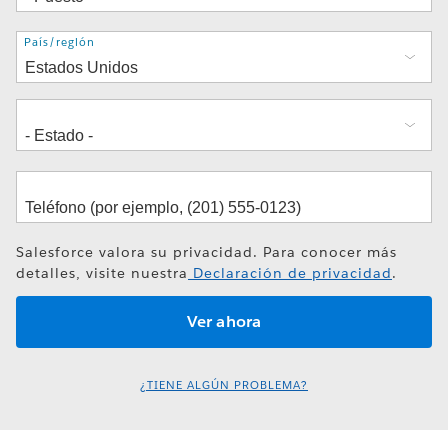
Dirección
País/región
Salesforce valora su privacidad. Para conocer más
detalles, visite nuestra
Declaración de privacidad
.
¿TIENE ALGÚN PROBLEMA?