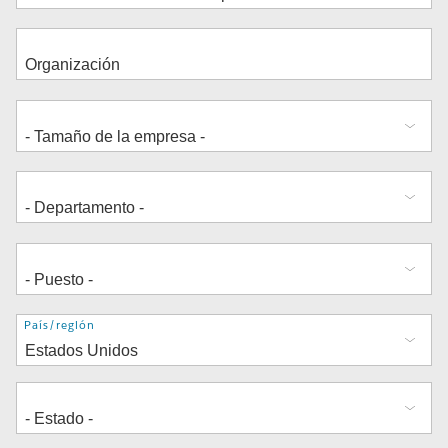
Dirección
País/región