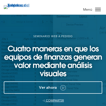
Ir
al
Menú
contenido
principal
SEMINARIO WEB A PEDIDO
Cuatro maneras en que los
equipos de finanzas generan
valor mediante análisis
visuales
Ver ahora
COMPARTIR