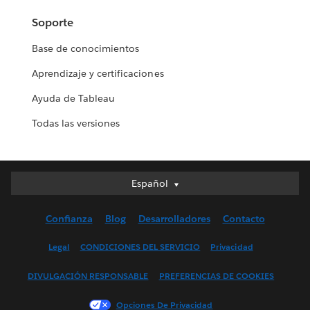
Soporte
Base de conocimientos
Aprendizaje y certificaciones
Ayuda de Tableau
Todas las versiones
Español
Español
Deutsch
Confianza
Blog
Desarrolladores
Contacto
English (UK)
English (US)
Legal
CONDICIONES DEL SERVICIO
Privacidad
Français (Canada)
DIVULGACIÓN RESPONSABLE
PREFERENCIAS DE COOKIES
Français (France)
Italiano
Opciones De Privacidad