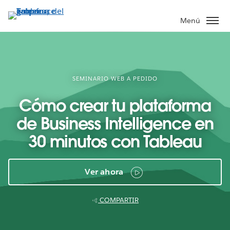
Ir
al
Menú
contenido
principal
SEMINARIO WEB A PEDIDO
Cómo crear tu plataforma
de Business Intelligence en
30 minutos con Tableau
Ver ahora
COMPARTIR