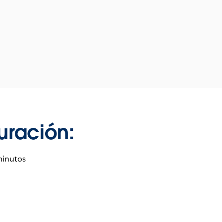
uración:
minutos