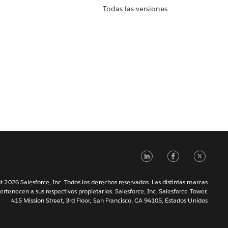
Todas las versiones
LinkedIn
Faceb
Tw
 2026 Salesforce, Inc. Todos los derechos reservados. Las distintas marcas
ertenecen a sus respectivos propietarios. Salesforce, Inc. Salesforce Tower,
415 Mission Street, 3rd Floor, San Francisco, CA 94105, Estados Unidos