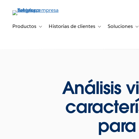
Ir
al
contenido
principal
Productos
Historias de clientes
Soluciones
Toggle sub-navigation for Productos
Toggle sub-navigation 
T
Análisis 
caracter
para