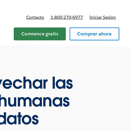
Contacto
1-800-270-6977
Iniciar Sesión
 y precios
Comience gratis
Comprar ahora
vechar las
s humanas
datos