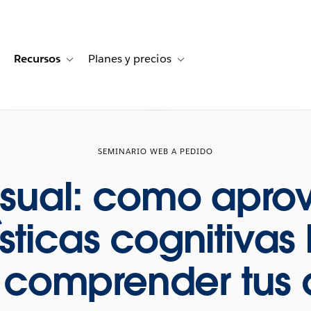
Recursos
Planes y precios
for Historias de clientes
oggle sub-navigation for Soluciones
Toggle sub-navigation for Recursos
Toggle sub-navigation for Planes
SEMINARIO WEB A PEDIDO
visual: como apro
ísticas cognitiva
 comprender tus 