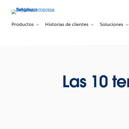
Ir
al
contenido
principal
Productos
Historias de clientes
Soluciones
Toggle sub-navigation for Productos
Toggle sub-navigation 
T
Las 10 t