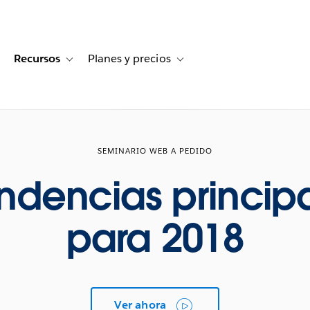
Recursos
Planes y precios
for Historias de clientes
oggle sub-navigation for Soluciones
Toggle sub-navigation for Recursos
Toggle sub-navigation for Planes
SEMINARIO WEB A PEDIDO
endencias principa
para 2018
Ver ahora