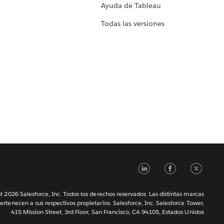
Ayuda de Tableau
Todas las versiones
LinkedIn
Faceb
Tw
 2026 Salesforce, Inc. Todos los derechos reservados. Las distintas marcas
ertenecen a sus respectivos propietarios. Salesforce, Inc. Salesforce Tower,
415 Mission Street, 3rd Floor, San Francisco, CA 94105, Estados Unidos