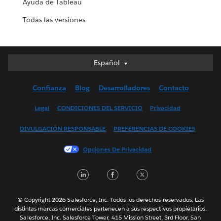
Ayuda de Tableau
Todas las versiones
Español
Español
Deutsch
Confianza
Blog
Desarrolladores
Contacto
English (UK)
English (US)
Legal
CONDICIONES DEL SERVICIO
Privacidad
Français (Canada)
DIVULGACIÓN RESPONSABLE
PREFERENCIAS DE COOKIES
Français (France)
Italiano
Opciones De Privacidad
日本語
LinkedIn
Facebook
Twitter
한국어
Nederlands
Português
© Copyright 2026 Salesforce, Inc. Todos los derechos reservados. Las
distintas marcas comerciales pertenecen a sus respectivos propietarios.
Svenska
Salesforce, Inc. Salesforce Tower, 415 Mission Street, 3rd Floor, San