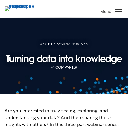
Ir
al
Menú
contenido
principal
SERIE DE SEMINARIOS WEB
Turning data into knowledge
COMPARTIR
Are you interested in truly seeing, exploring, and
understanding your data? And then sharing those
insights with others? In this three-part webinar series,