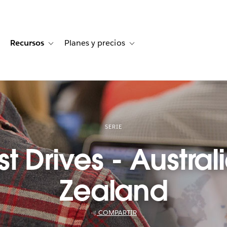
Recursos
Planes y precios
for Historias de clientes
oggle sub-navigation for Soluciones
Toggle sub-navigation for Recursos
Toggle sub-navigation for Planes
SERIE
st Drives - Austra
Zealand
COMPARTIR