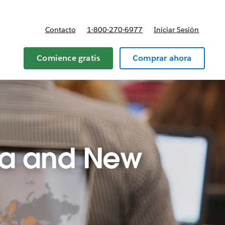
Contacto
1-800-270-6977
Iniciar Sesión
 y precios
Comience gratis
Comprar ahora
lia and New