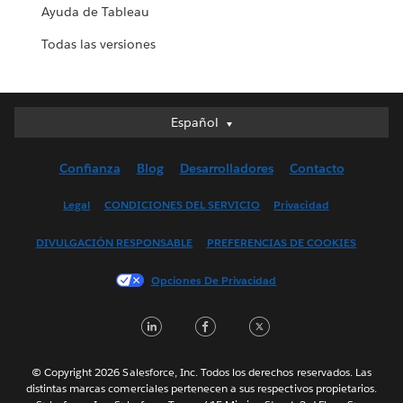
Ayuda de Tableau
Todas las versiones
Español
Español
Deutsch
Confianza
Blog
Desarrolladores
Contacto
English (UK)
English (US)
Legal
CONDICIONES DEL SERVICIO
Privacidad
Français (Canada)
DIVULGACIÓN RESPONSABLE
PREFERENCIAS DE COOKIES
Français (France)
Italiano
Opciones De Privacidad
日本語
LinkedIn
Facebook
Twitter
한국어
Nederlands
Português
© Copyright 2026 Salesforce, Inc. Todos los derechos reservados. Las
distintas marcas comerciales pertenecen a sus respectivos propietarios.
Svenska