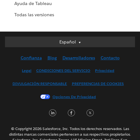
Ayuda de Tableau
Todas las versiones
Español
Español
Deutsch
Confianza
Blog
Desarrolladores
Contacto
English (UK)
English (US)
Legal
CONDICIONES DEL SERVICIO
Privacidad
Français (Canada)
DIVULGACIÓN RESPONSABLE
PREFERENCIAS DE COOKIES
Français (France)
Italiano
Opciones De Privacidad
日本語
LinkedIn
Facebook
Twitter
한국어
Nederlands
Português
© Copyright 2026 Salesforce, Inc. Todos los derechos reservados. Las
distintas marcas comerciales pertenecen a sus respectivos propietarios.
Svenska
Salesforce, Inc. Salesforce Tower, 415 Mission Street, 3rd Floor, San