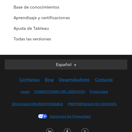
Base de conocimientos
Aprendizaje y certificaciones
Ayuda de Tableau
Todas las versiones
Español
Español
Deutsch
Confianza
Blog
Desarrolladores
Contacto
English (UK)
English (US)
Legal
CONDICIONES DEL SERVICIO
Privacidad
Français (Canada)
DIVULGACIÓN RESPONSABLE
PREFERENCIAS DE COOKIES
Français (France)
Italiano
Opciones De Privacidad
日本語
LinkedIn
Facebook
Twitter
한국어