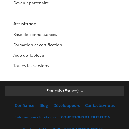
Devenir partenaire
Assistance
Base de connaissances
Formation et certification
Aide de Tableau
Toutes les versions
Français (France)
Français (France)
Deutsch
Confiance
Blog
Développeurs
Contactez-nous
English (UK)
English (US)
Informations Juridiques
CONDITIONS D'UTILISATION
Español