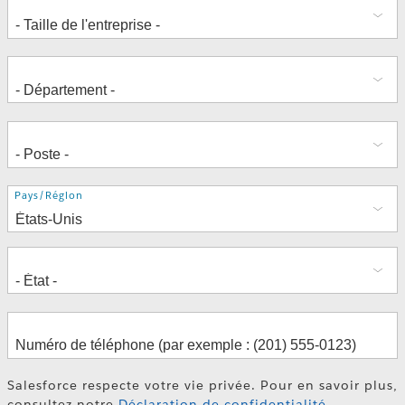
Adresse
Pays/Région
Salesforce respecte votre vie privée. Pour en savoir plus,
consultez notre
Déclaration de confidentialité
.