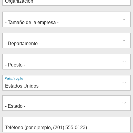
Dirección
País/región