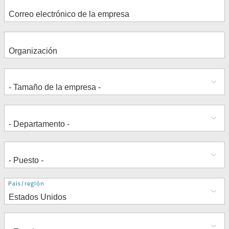
Dirección
País/región