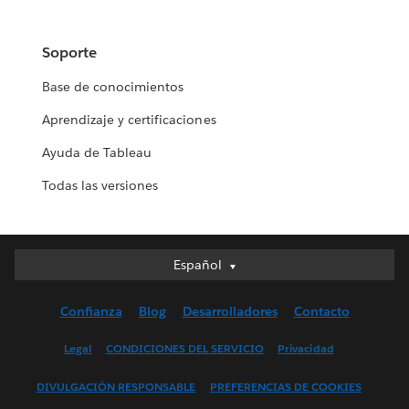
Soporte
Base de conocimientos
Aprendizaje y certificaciones
Ayuda de Tableau
Todas las versiones
Español
Español
Deutsch
Confianza
Blog
Desarrolladores
Contacto
English (UK)
English (US)
Legal
CONDICIONES DEL SERVICIO
Privacidad
Français (Canada)
DIVULGACIÓN RESPONSABLE
PREFERENCIAS DE COOKIES
Français (France)