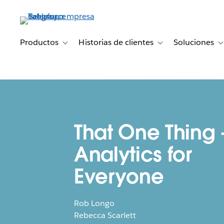
Ir
al
contenido
principal
Productos
Historias de clientes
Soluciones
Toggle sub-navigation for Productos
Toggle sub-navigation 
T
That One Thing 
Analytics for
Everyone
Rob Longo
Rebecca Scarlett