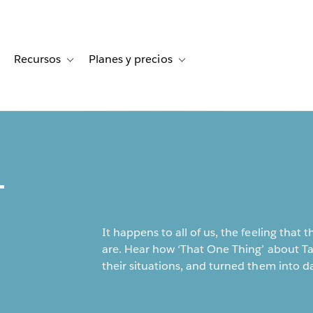
Recursos
Planes y precios
for Historias de clientes
oggle sub-navigation for Soluciones
Toggle sub-navigation for Recursos
Toggle sub-navigation for Planes
-
It happens to all of us, the feeling that 
are. Hear how ‘That One Thing’ about T
their situations, and turned them into da