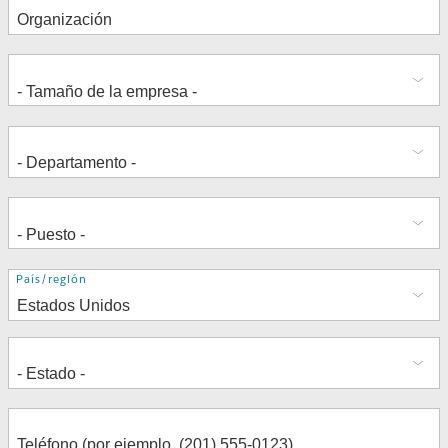
Dirección
País/región