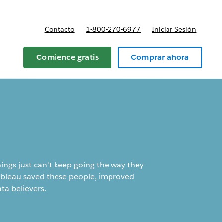
Contacto
1-800-270-6977
Iniciar Sesión
 y precios
Comience gratis
Comprar ahora
things just can't keep going the way they
ableau saved these people, improved
ta believers.