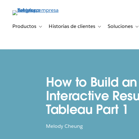
Ir
al
contenido
principal
Productos
Historias de clientes
Soluciones
Toggle sub-navigation for Productos
Toggle sub-navigation 
T
How to Build an
Interactive Res
Tableau Part 1
Melody Cheung