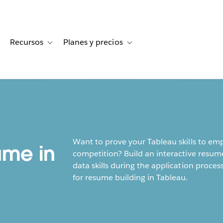
Recursos
Planes y precios
for Historias de clientes
oggle sub-navigation for Soluciones
Toggle sub-navigation for Recursos
Toggle sub-navigation for Planes
Want to prove your Tableau skills to em
ume in
competition? Build an interactive resum
data skills during the application process!
for resume building in Tableau.