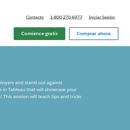
Contacto
1-800-270-6977
Iniciar Sesión
 y precios
Comience gratis
Comprar ahora
ployers and stand out against
e in Tableau that will showcase your
 This session will teach tips and tricks