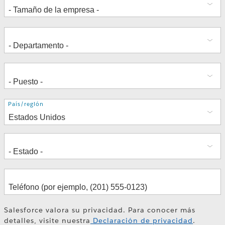
Dirección
País/región
Salesforce valora su privacidad. Para conocer más
detalles, visite nuestra
Declaración de privacidad
.