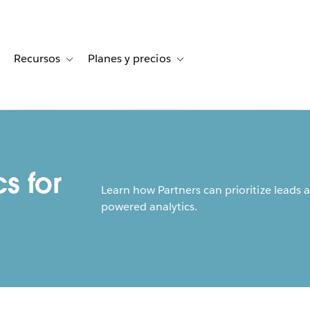
Recursos
Planes y precios
for Historias de clientes
oggle sub-navigation for Soluciones
Toggle sub-navigation for Recursos
Toggle sub-navigation for Planes
cs for
Learn how Partners can prioritize leads 
powered analytics.