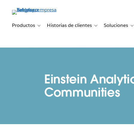
Ir
al
contenido
principal
Productos
Historias de clientes
Soluciones
Toggle sub-navigation for Productos
Toggle sub-navigation 
T
Einstein Analyti
Communities