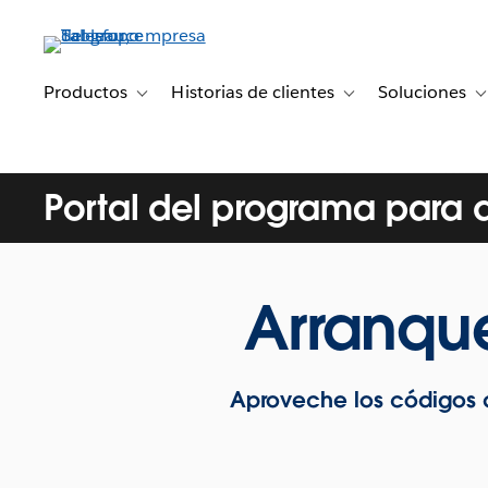
Ir
al
contenido
principal
Productos
Historias de clientes
Soluciones
Toggle sub-navigation for Productos
Toggle sub-navigation 
T
Portal del programa para 
Arranqu
Aproveche los códigos d