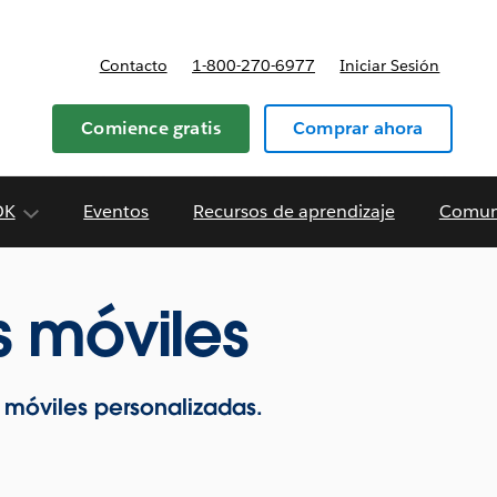
Contacto
1-800-270-6977
Iniciar Sesión
 y precios
Comience gratis
Comprar ahora
DK
Eventos
Recursos de aprendizaje
Comun
 móviles
 móviles personalizadas.