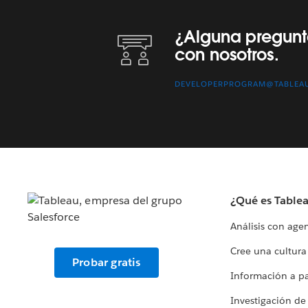
¿Alguna pregunta? Comuníquese con nosotros.
¿Alguna pregun
con nosotros.
DEVELOPERPROGRAM@TABLEA
¿Qué es Table
Análisis con age
Cree una cultura
Probar gratis
Información a par
Investigación de