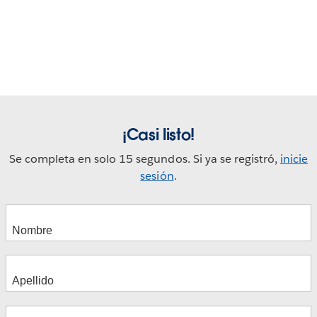
Play
Play
Play
Play
Descripción general de Tableau
Video
Cloud
Play
Demostración de Tableau Pulse
Video
Video
Video
¡Casi listo!
Se completa en solo 15 segundos. Si ya se registró,
inicie
Tableau Prep Demo
Video
sesión
.