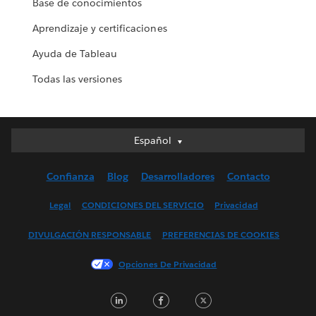
Base de conocimientos
Aprendizaje y certificaciones
Ayuda de Tableau
Todas las versiones
Español
Español
Deutsch
Confianza
Blog
Desarrolladores
Contacto
English (UK)
English (US)
Legal
CONDICIONES DEL SERVICIO
Privacidad
Français (Canada)
DIVULGACIÓN RESPONSABLE
PREFERENCIAS DE COOKIES
Français (France)
Italiano
Opciones De Privacidad
日本語
LinkedIn
Facebook
Twitter
한국어