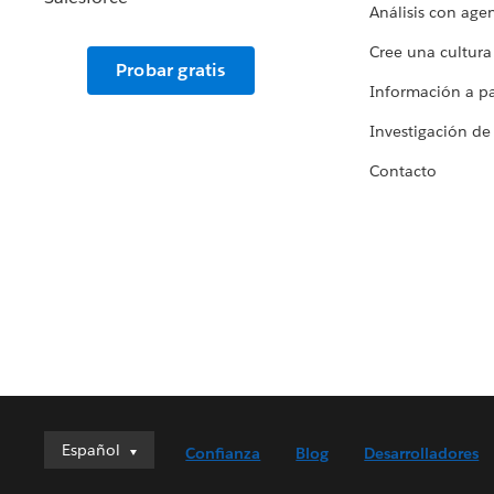
Análisis con age
Cree una cultura
Probar gratis
Información a par
Investigación de
Contacto
Español
Español
Confianza
Blog
Desarrolladores
Deutsch