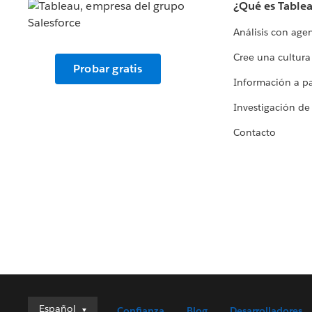
¿Qué es Table
Análisis con age
Cree una cultura
Probar gratis
Información a par
Investigación de
Contacto
Español
Español
Confianza
Blog
Desarrolladores