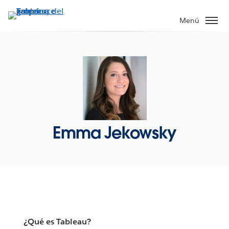
Ir
al
Menú
contenido
principal
Emma Jekowsky
¿Qué es Tableau?