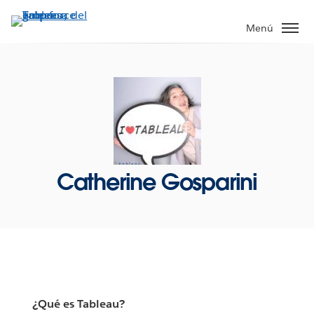
Ir
al
Menú
contenido
principal
Catherine Gosparini
¿Qué es Tableau?