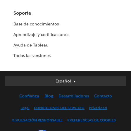
Soporte
Base de conocimientos
Aprendizaje y certificaciones
Ayuda de Tableau
Todas las versiones
Español
Español
Deutsch
Confianza
Blog
Desarrolladores
Contacto
English (UK)
English (US)
Legal
CONDICIONES DEL SERVICIO
Privacidad
Français (Canada)
DIVULGACIÓN RESPONSABLE
PREFERENCIAS DE COOKIES
Français (France)
Italiano