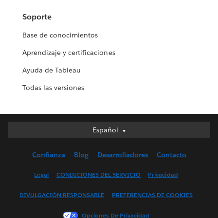
Soporte
Base de conocimientos
Aprendizaje y certificaciones
Ayuda de Tableau
Todas las versiones
Español
Español
Deutsch
Confianza
Blog
Desarrolladores
Contacto
English (UK)
English (US)
Legal
CONDICIONES DEL SERVICIO
Privacidad
Français (Canada)
DIVULGACIÓN RESPONSABLE
PREFERENCIAS DE COOKIES
Français (France)
Italiano
Opciones De Privacidad