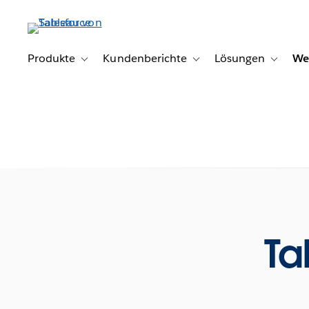
Direkt
zum
Inhalt
Produkte
Kundenberichte
Lösungen
We
Toggle sub-navigation for Produkte
Toggle sub-navigation for K
Toggle s
Ta