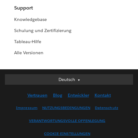
Support
Knowledgebase
Schulung und Zertifizierung
Tableau-Hilfe
Alle Versionen
Deutsch
Deutsch
English (UK)
Vertrauen
Blog
Entwickler
Kontakt
English (US)
Español
Impressum
NUTZUNGSBEDINGUNGEN
Datenschutz
Français (Canada)
VERANTWORTUNGSVOLLE OFFENLEGUNG
Français (France)
Italiano
COOKIE-EINSTELLUNGEN