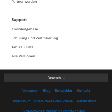
Partner werden
Support
Knowledgebase
Schulung und Zertifizierung
Tableau-Hilfe
Alle Versionen
Deutsch
Deutsch
English (UK)
Vertrauen
Blog
Entwickler
Kontakt
English (US)
Español
Impressum
NUTZUNGSBEDINGUNGEN
Datenschutz
Français (Canada)
VERANTWORTUNGSVOLLE OFFENLEGUNG