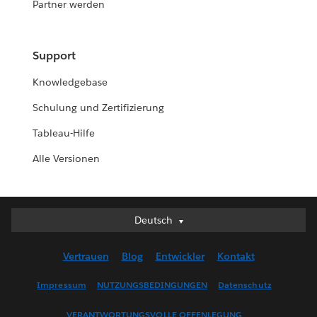
Partner werden
Support
Knowledgebase
Schulung und Zertifizierung
Tableau-Hilfe
Alle Versionen
Deutsch
Deutsch
English (UK)
Vertrauen
Blog
Entwickler
Kontakt
English (US)
Español
Impressum
NUTZUNGSBEDINGUNGEN
Datenschutz
Français (Canada)
VERANTWORTUNGSVOLLE OFFENLEGUNG