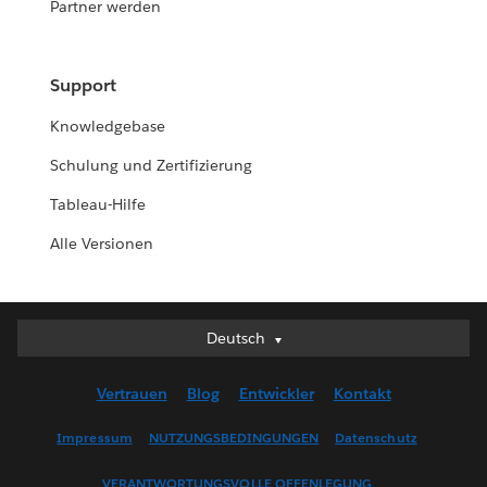
Partner werden
Support
Knowledgebase
Schulung und Zertifizierung
Tableau-Hilfe
Alle Versionen
Deutsch
Deutsch
English (UK)
Vertrauen
Blog
Entwickler
Kontakt
English (US)
Español
Impressum
NUTZUNGSBEDINGUNGEN
Datenschutz
Français (Canada)
VERANTWORTUNGSVOLLE OFFENLEGUNG