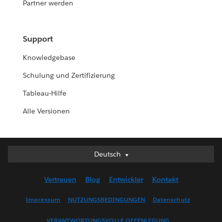
Partner werden
Support
Knowledgebase
Schulung und Zertifizierung
Tableau-Hilfe
Alle Versionen
Deutsch
Deutsch
English (UK)
Vertrauen
Blog
Entwickler
Kontakt
English (US)
Español
Impressum
NUTZUNGSBEDINGUNGEN
Datenschutz
Français (Canada)
VERANTWORTUNGSVOLLE OFFENLEGUNG