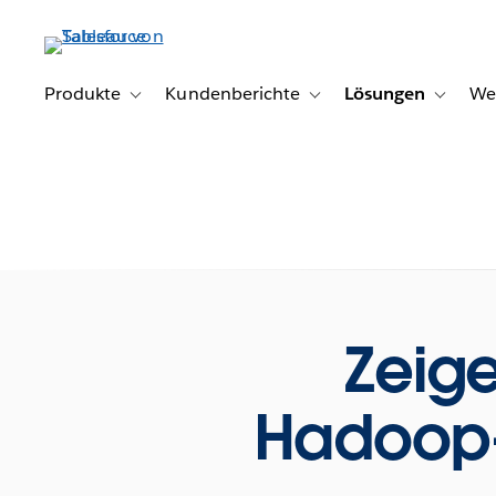
Direkt
zum
Inhalt
Produkte
Kundenberichte
Lösungen
We
Toggle sub-navigation for Produkte
Toggle sub-navigation for K
Toggle s
Zeige
Hadoop-