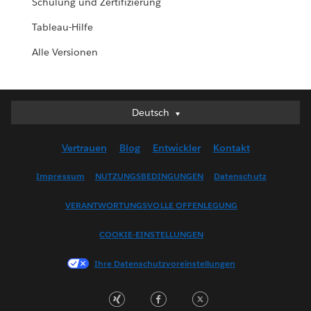
Schulung und Zertifizierung
Tableau-Hilfe
Alle Versionen
Deutsch
Deutsch
English (UK)
Vertrauen
Blog
Entwickler
Kontakt
English (US)
Español
Impressum
NUTZUNGSBEDINGUNGEN
Datenschutz
Français (Canada)
VERANTWORTUNGSVOLLE OFFENLEGUNG
Français (France)
Italiano
COOKIE-EINSTELLUNGEN
日本語
Ihre Datenschutzvoreinstellungen
한국어
Nederlands
Português