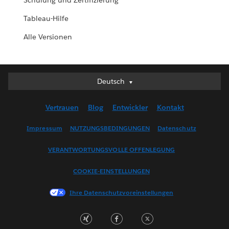
Schulung und Zertifizierung
Tableau-Hilfe
Alle Versionen
Deutsch
Deutsch
English (UK)
Vertrauen
Blog
Entwickler
Kontakt
English (US)
Español
Impressum
NUTZUNGSBEDINGUNGEN
Datenschutz
Français (Canada)
VERANTWORTUNGSVOLLE OFFENLEGUNG
Français (France)
Italiano
COOKIE-EINSTELLUNGEN
日本語
Ihre Datenschutzvoreinstellungen
한국어
Nederlands
Português