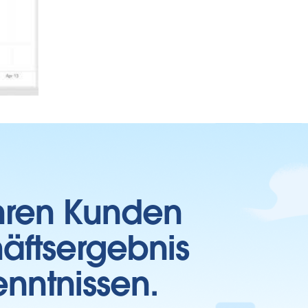
Ihren Kunden
häftsergebnis
enntnissen.