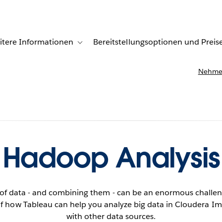
itere Informationen
Bereitstellungsoptionen und Preis
undenberichte
ub-navigation for Lösungen
Toggle sub-navigation for Weitere Informationen
Nehmen
Hadoop Analysis
s of data - and combining them - can be an enormous challen
f how Tableau can help you analyze big data in Cloudera I
with other data sources.