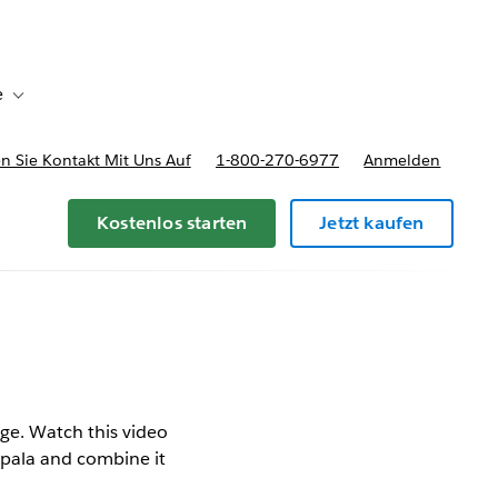
e
Toggle sub-navigation for Bereitstellungsoptionen und Preise
 Sie Kontakt Mit Uns Auf
1-800-270-6977
Anmelden
Kostenlos starten
Jetzt kaufen
ge. Watch this video
mpala and combine it