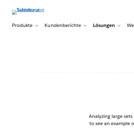
Direkt
zum
Inhalt
Produkte
Kundenberichte
Lösungen
We
Toggle sub-navigation for Produkte
Toggle sub-navigation for K
Toggle s
Analyzing large set
to see an example o