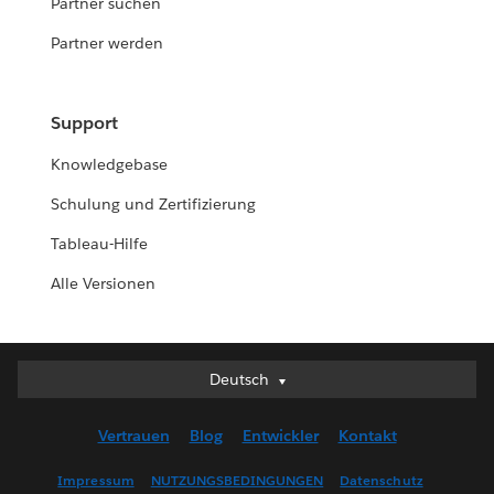
Partner suchen
Partner werden
Support
Knowledgebase
Schulung und Zertifizierung
Tableau-Hilfe
Alle Versionen
Deutsch
Deutsch
English (UK)
Vertrauen
Blog
Entwickler
Kontakt
English (US)
Español
Impressum
NUTZUNGSBEDINGUNGEN
Datenschutz