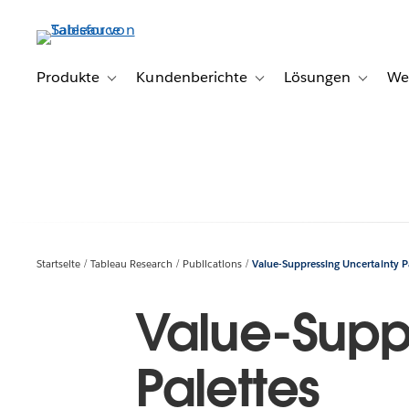
Direkt
zum
Inhalt
Produkte
Kundenberichte
Lösungen
We
Toggle sub-navigation for Produkte
Toggle sub-navigation for K
Toggle s
Startseite
Tableau Research
Publications
Value-Suppressing Uncertainty P
Value-Supp
Palettes