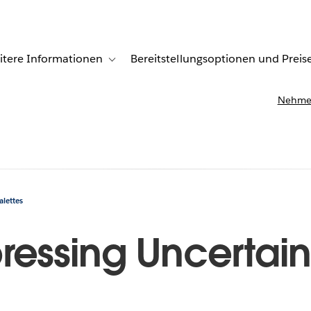
itere Informationen
Bereitstellungsoptionen und Preis
undenberichte
ub-navigation for Lösungen
Toggle sub-navigation for Weitere Informationen
Nehmen
alettes
ressing Uncertain