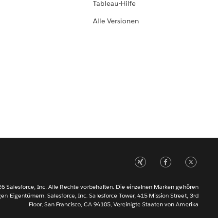
Tableau-Hilfe
Alle Versionen
6 Salesforce, Inc. Alle Rechte vorbehalten. Die einzelnen Marken gehören
gen Eigentümern. Salesforce, Inc. Salesforce Tower, 415 Mission Street, 3rd
Floor, San Francisco, CA 94105, Vereinigte Staaten von Amerika