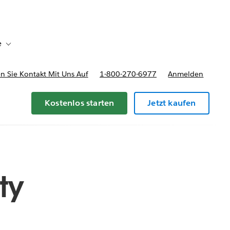
e
Toggle sub-navigation for Bereitstellungsoptionen und Preise
 Sie Kontakt Mit Uns Auf
1-800-270-6977
Anmelden
Kostenlos starten
Jetzt kaufen
ty