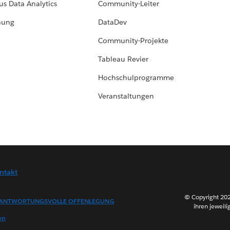
us Data Analytics
Community-Leiter
hung
DataDev
Community-Projekte
Tableau Revier
Hochschulprogramme
Veranstaltungen
ntakt
© Copyright 202
ANTWORTUNGSVOLLE OFFENLEGUNG
ihren jeweili
en