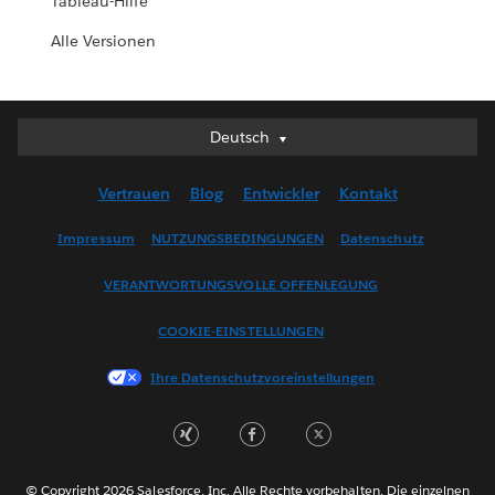
Tableau-Hilfe
Alle Versionen
Deutsch
Deutsch
English (UK)
Vertrauen
Blog
Entwickler
Kontakt
English (US)
Español
Impressum
NUTZUNGSBEDINGUNGEN
Datenschutz
Français (Canada)
VERANTWORTUNGSVOLLE OFFENLEGUNG
Français (France)
Italiano
COOKIE-EINSTELLUNGEN
日本語
Ihre Datenschutzvoreinstellungen
한국어
Nederlands
Português
Svenska
© Copyright 2026 Salesforce, Inc. Alle Rechte vorbehalten. Die einzelnen