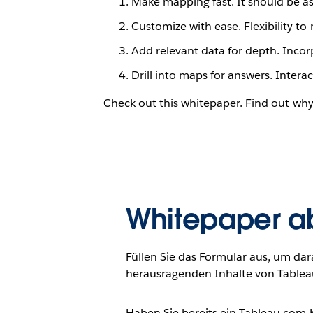
Make mapping fast. It should be as
Customize with ease. Flexibility t
Add relevant data for depth. Inc
Drill into maps for answers. Inter
Check out this whitepaper. Find out why
Whitepaper a
Füllen Sie das Formular aus, um dar
herausragenden Inhalte von Tablea
Haben Sie bereits ein Tableau.com