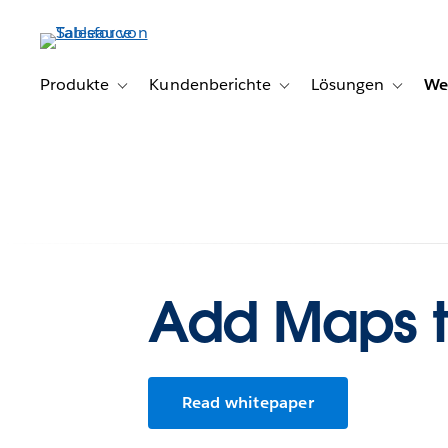
Direkt
zum
Inhalt
Produkte
Kundenberichte
Lösungen
We
Toggle sub-navigation for Produkte
Toggle sub-navigation for K
Toggle s
Add Maps t
Read whitepaper