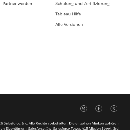
Partner werden
Schulung und Zertifizierung
Tableau-Hilfe
Alle Versionen
6 Salesforce, Inc. Alle Rechte vorbehalten. Die einzelnen Marken gehören
gen Eigentümern. Salesforce, Inc. Salesforce Tower, 415 Mission Street, 3rd