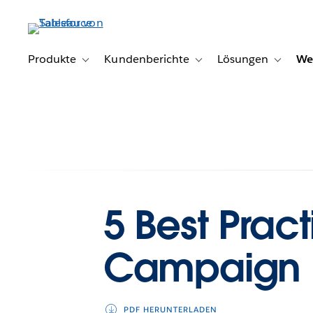
Direkt
zum
Inhalt
Produkte
Kundenberichte
Lösungen
We
Toggle sub-navigation for Produkte
Toggle sub-navigation for K
Toggle s
5 Best Pract
Campaign 
PDF HERUNTERLADEN