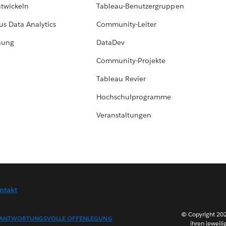
ntwickeln
Tableau-Benutzergruppen
us Data Analytics
Community-Leiter
hung
DataDev
Community-Projekte
Tableau Revier
Hochschulprogramme
Veranstaltungen
ntakt
© Copyright 202
ANTWORTUNGSVOLLE OFFENLEGUNG
ihren jeweili