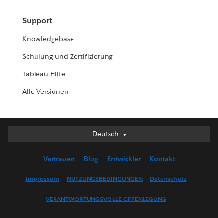
Support
Knowledgebase
Schulung und Zertifizierung
Tableau-Hilfe
Alle Versionen
Deutsch
Deutsch
English (UK)
Vertrauen
Blog
Entwickler
Kontakt
English (US)
Español
Impressum
NUTZUNGSBEDINGUNGEN
Datenschutz
Français (Canada)
VERANTWORTUNGSVOLLE OFFENLEGUNG
Français (France)
Italiano