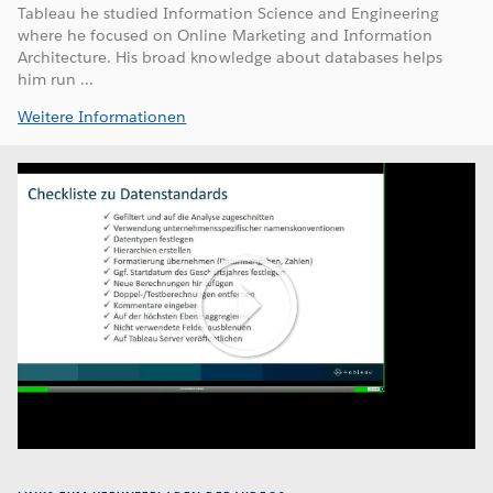
Tableau he studied Information Science and Engineering
where he focused on Online Marketing and Information
Architecture. His broad knowledge about databases helps
him run ...
Weitere Informationen
Play
Video