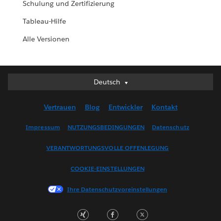
Schulung und Zertifizierung
Tableau-Hilfe
Alle Versionen
Deutsch
Deutsch
English (UK)
Vertrauen
Blog
Entwickler
Kontakt
English (US)
Español
Impressum
NUTZUNGSBEDINGUNGEN
Datenschutz
Français (Canada)
VERANTWORTUNGSVOLLE OFFENLEGUNG
Français (France)
Italiano
COOKIE-EINSTELLUNGEN
日本語
Ihre Datenschutzvoreinstellungen
한국어
Nederlands
Português