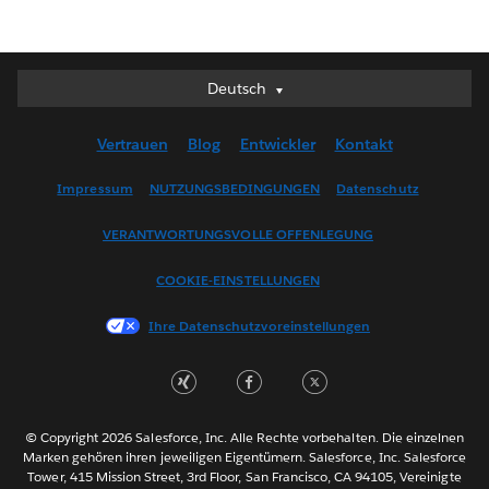
Deutsch
Deutsch
English (UK)
Vertrauen
Blog
Entwickler
Kontakt
English (US)
Español
Impressum
NUTZUNGSBEDINGUNGEN
Datenschutz
Français (Canada)
VERANTWORTUNGSVOLLE OFFENLEGUNG
Français (France)
Italiano
COOKIE-EINSTELLUNGEN
日本語
Ihre Datenschutzvoreinstellungen
한국어
Nederlands
Português
Svenska
© Copyright 2026 Salesforce, Inc. Alle Rechte vorbehalten. Die einzelnen
ไทย
Marken gehören ihren jeweiligen Eigentümern. Salesforce, Inc. Salesforce
Tower, 415 Mission Street, 3rd Floor, San Francisco, CA 94105, Vereinigte
简体中文